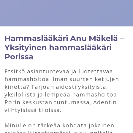
Hammaslääkäri Anu Mäkelä –
Yksityinen hammaslääkäri
Porissa
Etsitkö asiantuntevaa ja luotettavaa
hammashoitoa ilman suurten ketjujen
kiirettä? Tarjoan aidosti yksityistä,
yksilöllistä ja lempeää hammashoitoa
Porin keskustan tuntumassa, Adentin
viihtyisissä tiloissa.
Minulle on tärkeää kohdata jokainen
asiakas kiireettömästi ja suunnitella