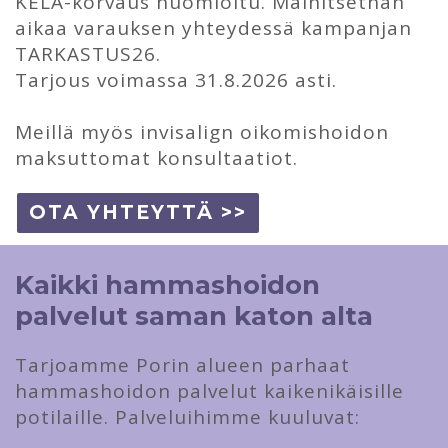
KELA-korvaus huomioitu. Mainitsethan
aikaa varauksen yhteydessä kampanjan
TARKASTUS26.
Tarjous voimassa 31.8.2026 asti.
Meillä myös invisalign oikomishoidon
maksuttomat konsultaatiot.
OTA YHTEYTTÄ >>
Kaikki hammashoidon
palvelut saman katon alta
Tarjoamme Porin alueen parhaat
hammashoidon palvelut kaikenikäisille
potilaille. Palveluihimme kuuluvat: