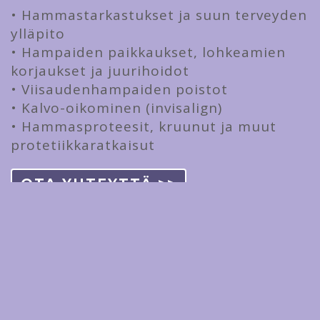
• Hammastarkastukset ja suun terveyden
ylläpito
• Hampaiden paikkaukset, lohkeamien
korjaukset ja juurihoidot
• Viisaudenhampaiden poistot
• Kalvo-oikominen (invisalign)
• Hammasproteesit, kruunut ja muut
protetiikkaratkaisut
OTA YHTEYTTÄ >>
Päivystävä hammaslääkäri
Pori – apua samalle päivälle
Äkillinen hammassärky ei katso
kalenteria. Tarjoamme päivystysaikoja