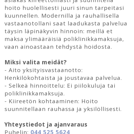
hoito huolellisesti juuri sinun tarpeitasi
kuunnellen. Modernilla ja rauhallisella
vastaanotollani saat laadukasta palvelua
täysin läpinäkyvin hinnoin: meillä et
maksa ylimääräisiä poliklinikkamaksuja,
vaan ainoastaan tehdystä hoidosta.
Miksi valita meidät?
- Aito yksityisvastaanotto:
Henkilökohtaista ja joustavaa palvelua.
- Selkeä hinnoittelu: Ei piilokuluja tai
poliklinikkamaksuja.
- Kiireetön kohtaaminen: Hoito
suunnitellaan rauhassa ja yksilöllisesti.
Yhteystiedot ja ajanvaraus
Puhelin:
044 525 5624