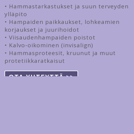
• Hammastarkastukset ja suun terveyden
ylläpito
• Hampaiden paikkaukset, lohkeamien
korjaukset ja juurihoidot
• Viisaudenhampaiden poistot
• Kalvo-oikominen (invisalign)
• Hammasproteesit, kruunut ja muut
protetiikkaratkaisut
OTA YHTEYTTÄ >>
Päivystävä hammaslääkäri
Pori – apua samalle päivälle
Äkillinen hammassärky ei katso
kalenteria. Tarjoamme päivystysaikoja