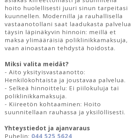
hoito huolellisesti juuri sinun tarpeitasi
kuunnellen. Modernilla ja rauhallisella
vastaanotollani saat laadukasta palvelua
täysin läpinäkyvin hinnoin: meillä et
maksa ylimääräisiä poliklinikkamaksuja,
vaan ainoastaan tehdystä hoidosta.
Miksi valita meidät?
- Aito yksityisvastaanotto:
Henkilökohtaista ja joustavaa palvelua.
- Selkeä hinnoittelu: Ei piilokuluja tai
poliklinikkamaksuja.
- Kiireetön kohtaaminen: Hoito
suunnitellaan rauhassa ja yksilöllisesti.
Yhteystiedot ja ajanvaraus
Puhelin:
044 525 5624