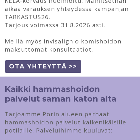
KELA-korvaus huomioitu. Mainitsethan
aikaa varauksen yhteydessä kampanjan
TARKASTUS26.
Tarjous voimassa 31.8.2026 asti.
Meillä myös invisalign oikomishoidon
maksuttomat konsultaatiot.
OTA YHTEYTTÄ >>
Kaikki hammashoidon
palvelut saman katon alta
Tarjoamme Porin alueen parhaat
hammashoidon palvelut kaikenikäisille
potilaille. Palveluihimme kuuluvat: