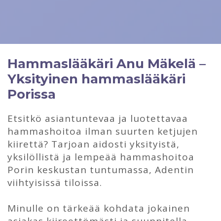
Hammaslääkäri Anu Mäkelä –
Yksityinen hammaslääkäri
Porissa
Etsitkö asiantuntevaa ja luotettavaa
hammashoitoa ilman suurten ketjujen
kiirettä? Tarjoan aidosti yksityistä,
yksilöllistä ja lempeää hammashoitoa
Porin keskustan tuntumassa, Adentin
viihtyisissä tiloissa.
Minulle on tärkeää kohdata jokainen
asiakas kiireettömästi ja suunnitella